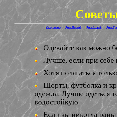
Совет
[
Содержание
] [
День Первый
] [
День Второй
] [
День Тр
Одевайте как можно бо
Лучше, если при себе и
Хотя полагаться только
Шорты, футболка и кро
одежда. Лучше одеться те
водостойкую.
Если вы никогда раньш